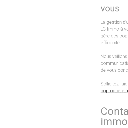
vous
La
gestion d'
LG Immo à vos
gère des copr
efficacité.
Nous veillons 
communication
de vous conce
Sollicitez l'
copropriété à 
Conta
immob