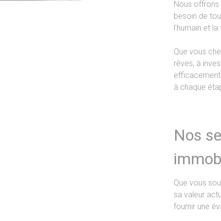
Nous offrons
besoin de tou
l'humain et l
Que vous cher
rêves, à inve
efficacement 
à chaque éta
Nos se
immobi
Que vous sou
sa valeur actu
fournir une év