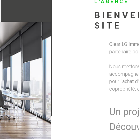
L'AGENCE
BIENVE
SITE
Clear LG Imm
partenaire po
Nous mettons 
accompagner 
pour l'
achat d
copropriété, 
Un proj
Découv