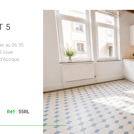
T5
er au 06 35
 louer
 d'époque,
 salon-séjour,
parée, 2
VO
ec charges.
Réf :
55RL