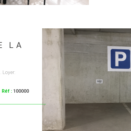
E LA
. Loyer:
VO
Réf :
100000