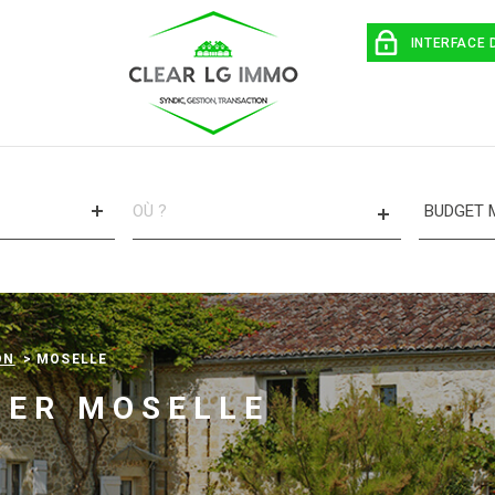
INTERFACE 
VILLE
CHAMP
TEXTE
RÉFÉRENCE
CRITÈ
SUPPL
Piscine
ON
MOSELLE
Terras
UER MOSELLE