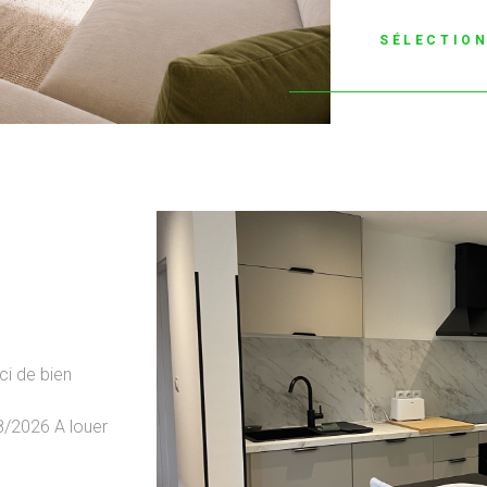
SÉLECTIO
ci de bien
/2026 A louer
VO
chaussée
mprenant: une