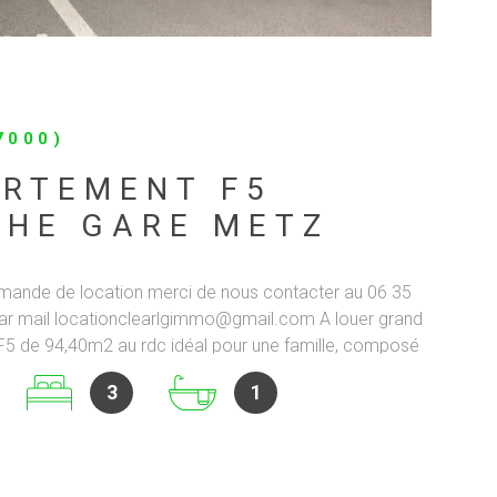
7000)
RTEMENT F5
CHE GARE METZ
mande de location merci de nous contacter au 06 35
ar mail locationclearlgimmo@gmail.com A louer grand
5 de 94,40m2 au rdc idéal pour une famille, composé
un grand salon-séjour, trois belles chambres, une salle
3
1
lle de bain, un wc, emplacement de parking. Idéalement
are. 2.15.1.0 2.15.1.0 2.15.1.0 2.15.1.0