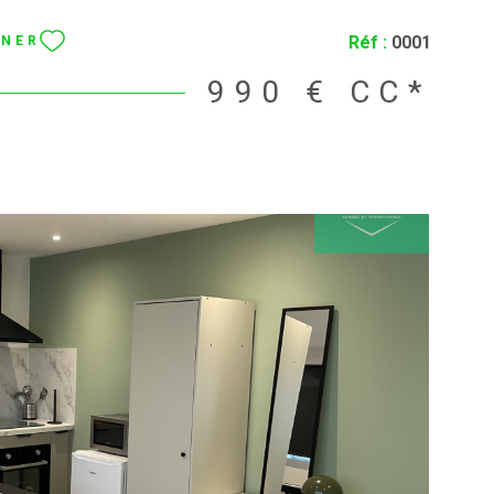
Réf :
0001
NNER
990 €
CC*
IR LE BIEN