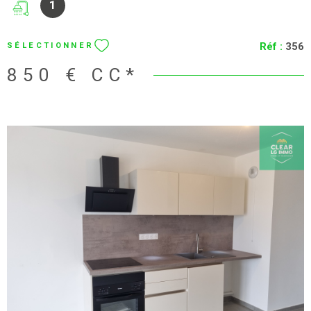
VOIR LE BIEN
MARANGE-SILVANGE (57535)
APPARTEMENT F2
A louer appartement F2 meublé, neuf, grande pièce de vie
avec cuisine équipée, 1 grande chambre, salle d'eau avec
toilette. Chauffage individuel électrique. Appartement isolé.
DPE:D;Copropriété de 6 lots.Loyer 850 Euros (790 + 60 E de