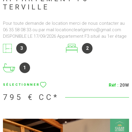
Réf :
LS22
SÉLECTIONNER
informations sur les risques auxquels ce bien est exposé sont
disponibles sur le site Géorisques : "www.georisques.gouv.fr"
1 930 €
CC*
2.15.1.0 2.15.1.0 2.15.1.0
VOIR LE BIEN