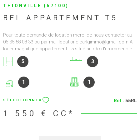
THIONVILLE (57100)
BEL APPARTEMENT T5
Pour toute demande de location merci de nous contacter au
06 35 58 08 33 ou par mail locationclearlgimmo@gmail.com A
louer magnifique appartement T5 situé au rdc d'un immeuble
d'époque, grande hauteur au plafond, composé d'une entrée,
5
3
vaste salon-séjour, 3 grandes chambres, 1 salle d'eau, 1 cuisine
équipée séparée, 2 places de stationnement, 1 cave. Loyer:
1500 €uros avec charges. 2.15.1.0 2.15.1.0 2.15.1.0
1
1
Réf :
55RL
SÉLECTIONNER
1 550 €
CC*