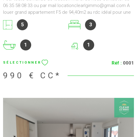
VOIR LE BIEN
METZ (57000)
APPARTEMENT F5
PROCHE GARE METZ
Pour toute demande de location merci de nous contacter au
06 35 58 08 33 ou par mail locationclearlgimmo@gmail.com A
louer grand appartement F5 de 94,40m2 au rdc idéal pour une
famille, composé d'une entrée, un grand salon-séjour, trois
5
3
belles chambres, une salle d'eau, une salle de bain, un wc,
emplacement de parking. Idéalement placé proche gare.