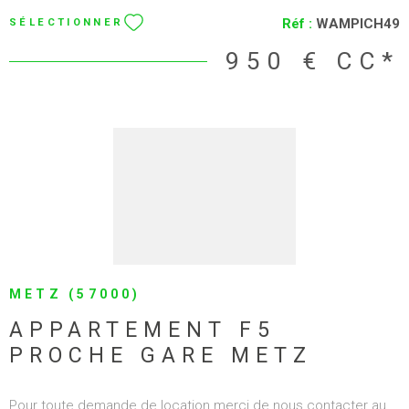
06 35 58 08 33 ou par mail locationclearlgimmo@gmail.com A
louer grand appartement F2 de 59 m2, grande pièce de vie
avec cuisine américaine, salle de bain, chambre, wc. Garage
2
1
individuel fermé. Jardin privatif. Loyer 950 € avec charges.
2.15.1.0 2.15.1.0
1
Réf :
WAMPICH49
SÉLECTIONNER
950 €
CC*