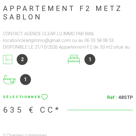
séjour et à la chambre. En annexe: un emplacement de
stationnement extérieur Détail des charges: provision eau
Réf :
26BDLT
SÉLECTIONNER
froide et eau chaude, provision chauffage, charges ascenseur,
entretien des communs et électricité des communs.Les
890 €
CC*
informations sur les risques auxquels ce bien est exposé sont
disponibles sur le site Géorisques : www.georisques.gouv.fr
2.15.1.0 2.15.1.0 2.15.1.0
VOIR LE BIEN