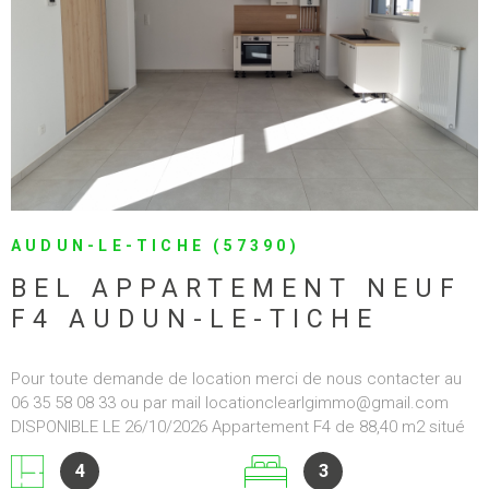
2.15.1.0 2.15.1.0 2.15.1.0 2.15.1.0
1
1
Réf :
0001
SÉLECTIONNER
990 €
CC*
VOIR LE BIEN