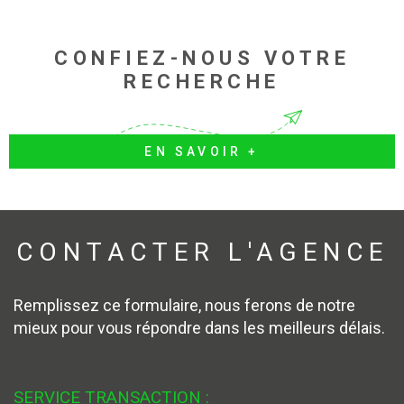
La Force du 1er Groupement
Immobilier National,
la proximité d'un indépendant
Vous n'avez pas trouvé
le bien que vous recherchez
?
Si ce n'est pas nous qui avons le bien de vos
rêves, c'est forcément l'
un de nos partenaires !
Contactez nous directement, nous avons accès
à plus de
782 000 biens avec Interkab !*
* Juillet 2023