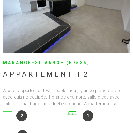
Pour toute demande de location merci de nous contacter au
06 35 58 08 33 ou par mail locationclearlgimmo@gmail.com
Appartement F2 idéalement situé proche GARE en rez-de-
chaussée, comprenant: une pièce à vivre avec un coin cuisine
2
1
non équipée avec une petite mezzanine, une chambre, une
salle de bain et un wc séparé. Détail des charges: entretien
des communs, électricité des communs, la TEOM et provision
1
sur eau froide Chauffage électrique individuel Les informations
sur les risques auxquels ce bien est exposé sont disponibles
sur le site Géorisques : "www.georisques.gouv.fr" 2.15.1.0
Réf :
34STHIEB
SÉLECTIONNER
2.15.1.0 2.15.1.0 2.15.1.0
440 €
CC*