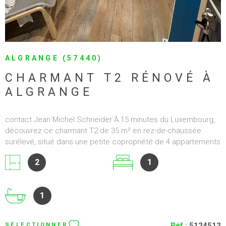
ALGRANGE (57440)
CHARMANT T2 RÉNOVÉ À
ALGRANGE
contact Jean Michel Schneider À 15 minutes du Luxembourg,
découvrez ce charmant T2 de 35 m² en rez-de-chaussée
surélevé, situé dans une petite copropriété de 4 appartements
à Algrange (57440). L'appartement se compose d'une entrée,
2
1
d'un salon-séjour ouvert sur une cuisine entièrement équipée,
d'une salle de bain avec baignoire et WC, d'une grande
chambre ainsi que d'une cave en sous-sol. Stationnement
1
facile devant l'immeuble et parking gratuit à proximité.
Chauffage électrique (classe C), double vitrage PVC, volets
roulants manuels. Appartement traversant, entièrement rénové
Réf :
5124512
SÉLECTIONNER