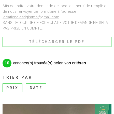
ALERTE E-MAI
Afin de traiter votre demande de location merci de remplir et
CHAMPS
RECHERCHER
de nous renvoyer ce formulaire à l'adresse
TEXTE
locationclearlgimmo@gmail.com
.
RECRUTEMEN
SANS RETOUR DE CE FORMULAIRE VOTRE DEMANDE NE SERA
RÉFÉRENCE
PAS PRISE EN COMPTE.
BIENS VENDU
CRITÈRES SUPPLÉMENTAIRES
TÉLÉCHARGER LE PDF
CONTACT
Piscine
Parking
Terrasse
10
annonce(s) trouvée(s) selon vos critères
TRIER PAR
PRIX
DATE