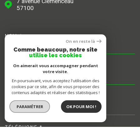
SERVICE TRANSACTION :
06 34 29 06 44
On en reste là
clearlgimmo@gmail.com
Comme beaucoup, notre site
utilise les cookies
SERVICE LOCATION :
On aimerait vous accompagner pendant
votre visite.
03 82 54 14 55
En poursuivant, vous acceptez l'utilisation des
cookies par ce site, afin de vous proposer des
locationclearlgimmo@gmail.com
contenus adaptés et réaliser des statistiques !
//locationclearlgimmo.com
PARAMÉTRER
OK POUR MOI !
SERVICE GESTION, SYNDIC :
03 82 54 14 55