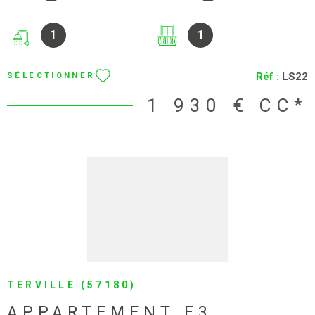
AUDUN-LE-TICHE (57390)
BEL APPARTEMENT NEUF
F4 AUDUN-LE-TICHE
Pour toute demande de location merci de nous contacter au
06 35 58 08 33 ou par mail locationclearlgimmo@gmail.com
DISPONIBLE LE 26/10/2026 Appartement F4 de 88,40 m2 situé
au 2ème étage (sans ascenseur) d'une résidence neuve,
4
3
comprenant: une entrée, un séjour avec une cuisine ouverte
de 36,20 m2 (plaque de cuisson, four et hotte), trois chambres
(11,80 m2, 12,00 m2 et 15,75 m2), une salle d'eau, un wc séparé
1
1
et un balcon de 9,65 m2. En annexe: un garage et une place de
parking Détail des charges: entretien des communs, électricité
des communs, entretien de la chaudière et la TEOM Les