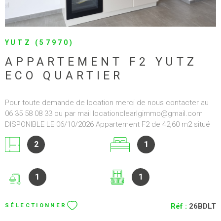
2
1
charges (entretien des communs, avence de consommation
d'eau). Contact: 06 34 29 06 44 AGENCE CLEAR LG IMMO
1
Réf :
356
SÉLECTIONNER
850 €
CC*
VOIR LE BIEN