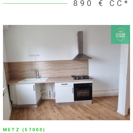
YUTZ (57970)
APPARTEMENT F2 YUTZ
ECO QUARTIER
Pour toute demande de location merci de nous contacter au
06 35 58 08 33 ou par mail locationclearlgimmo@gmail.com
DISPONIBLE LE 06/10/2026 Appartement F2 de 42,60 m2 situé
au 1er étage (avec ascenseur) de la résidence LES TUILERIES
2
1
II. Ce logement comprend: une entrée avec un placard intégré,
un séjour de 20,25 m2 avec une cuisine ouverte semi-équipée
(four, plaque de cuisson et hotte), une chambre de 13,30 m2 et
1
1
une salle d'eau/wc. Une terrasse de 8,90 m2 est attenante au