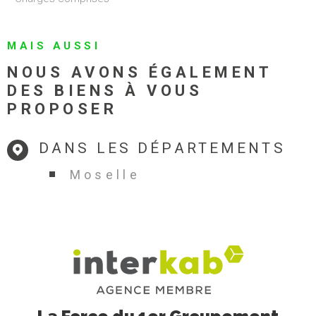
METZ (57000)
APPARTEMENT F2 METZ
SABLON
CONTACT AGENCE CLEAR LG IMMO PAR MAIL
locationclearlgimmo@gmail.com ou au 06 35 58 08 33
DISPONIBLE LE 21/10/2026 Appartement F2 de 50 m2 situé au
4ème et dernier étage (sans ascenseur), comprenant : une
2
1
entrée, un wc séparé, un séjour, une cuisine semi-équipée
(plaque de cuisson, four et hotte), une chambre avec une salle
de bain attenante. Détails des charges: provision sur eau
1
froide, électricité des communs, entretien des communs,
entretien de la chaudière, entretien VMC et la TEOM. Chauffage
individuel au gaz. Situé à 10 minutes à pied de la gare de METZ
Réf :
48STP
SÉLECTIONNER
et proche de toutes les commodités. 2.15.1.0 2.15.1.0
635 €
CC*