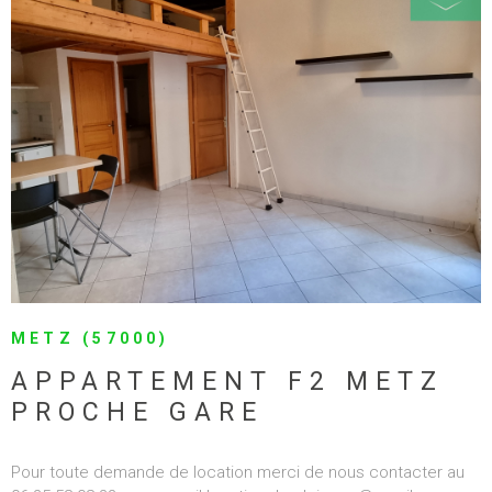
TERVILLE (57180)
APPARTEMENT F3
TERVILLE
Pour toute demande de location merci de nous contacter au
06 35 58 08 33 ou par mail locationclearlgimmo@gmail.com
DISPONIBLE LE 17/09/2026 Appartement F3 situé au 1er étage
d'un petit immeuble calme, comprenant: une entrée, un séjour,
3
2
deux chambres, une cuisine séparée semi-équipée (hotte, four
et plaque de cuisson), une salle de bain et un wc séparé. En
annexes: un garage et une cour Détail des charges: provision
1
sur eau froide, entretien de la chaudère, la TEOM et l'électricité
des communs Les informations sur les risques auxquels ce
bien est exposé sont disponibles sur le site Géorisques :
Réf :
20W
SÉLECTIONNER
"www.georisques.gouv.fr" 2.15.1.0 2.15.1.0
795 €
CC*