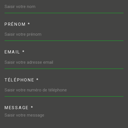
PRÉNOM *
EMAIL *
TÉLÉPHONE *
MESSAGE *
TRAD_MELTEM_VOREDEMAND