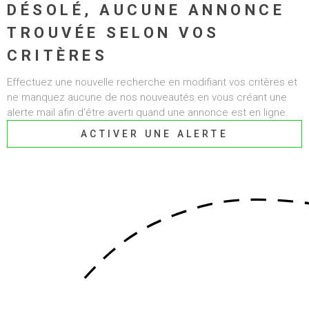
DÉSOLÉ, AUCUNE ANNONCE
ALERTE E-MAI
CHAMPS
TROUVÉE SELON VOS
RECHERCHER
TEXTE
RECRUTEMEN
CRITÈRES
RÉFÉRENCE
Effectuez une nouvelle recherche en modifiant vos critères et
BIENS VENDU
ne manquez aucune de nos nouveautés en vous créant une
CRITÈRES SUPPLÉMENTAIRES
alerte mail afin d'être averti quand une annonce est en ligne.
CONTACT
Piscine
Parking
ACTIVER UNE ALERTE
Terrasse