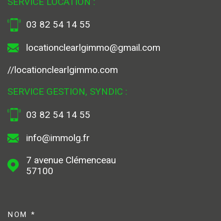
SERVICE LOCATION :
03 82 54 14 55
locationclearlgimmo@gmail.com
//locationclearlgimmo.com
SERVICE GESTION, SYNDIC :
03 82 54 14 55
info@immolg.fr
7 avenue Clémenceau
57100
NOM *
TRAD_MELTEM_VOSCOORDONN