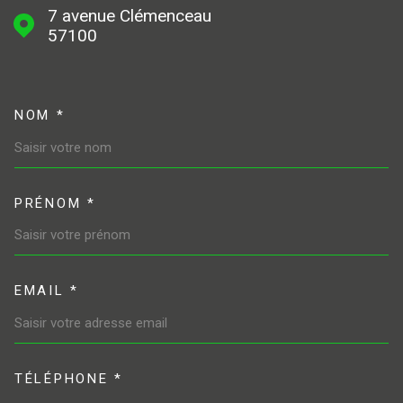
7 avenue Clémenceau
57100
NOM *
TRAD_MELTEM_VOSCOORDONN
PRÉNOM *
EMAIL *
TÉLÉPHONE *