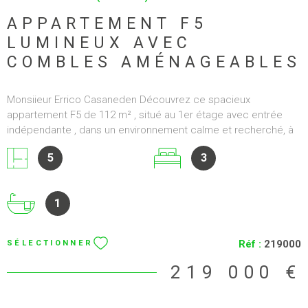
APPARTEMENT F5
LUMINEUX AVEC
COMBLES AMÉNAGEABLES
Monsiieur Errico Casaneden Découvrez ce spacieux
appartement F5 de 112 m² , situé au 1er étage avec entrée
indépendante , dans un environnement calme et recherché, à
proximité du Château de Volkrange, de l'A31 et de la frontière
5
3
luxembourgeoise. Il se compose d'un vaste salon-séjour
lumineux ouvert sur une cuisine équipée, de 3 chambres ,
d'une salle de bain, d'un dressing ainsi que de plusieurs
1
espaces de rangement. Son principal atout : 120 m² de
combles aménageables au sol , offrant de nombreuses
possibilités d'aménagement selon vos besoins et vos envies.
Réf :
219000
SÉLECTIONNER
Chauffage individuel au gaz avec chaudière récemment
révisée. Aucune charge de copropriété. Deux places de
219 000 €
stationnement sont utilisées devant le logement. Un bien
lumineux et fonctionnel offrant de beaux volumes et un fort