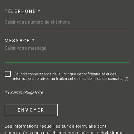
TÉLÉPHONE *
MESSAGE *
TRAD_MELTEM_VOREDEMAND
J'ai pris connaissance de la Politique de confidentialité et des
RÈGLEMENTATION
informations relatives au traitement de mes données personnelles (*)
* Champ obligatoire
ENVOYER
Les informations recueillies sur ce formulaire sont
enregistrées dans un fichier informatisé par La Boite Immo