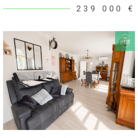
à me contacter au *6 18 53 19 43. Mme E BRAUN agent
239 000 €
mandataire en immobilier, immatriculée au RSAC du Tribunal de
Thionville sous le n° 429250939. Prix de vente 239 000€
(honoraires charge vendeur)
VOIR LE BIEN