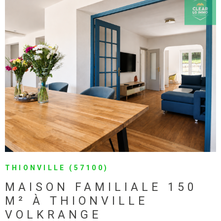
irréprochables : chaudière gaz neuve, isolation, volets roulants
électriques, toiture, façade et menuiseries refaites. Terrain de
654 m², cadre de vie idéal alliant charme et confort moderne.
VOIR LE BIEN
THIONVILLE (57100)
MAISON FAMILIALE 150
M² À THIONVILLE
VOLKRANGE