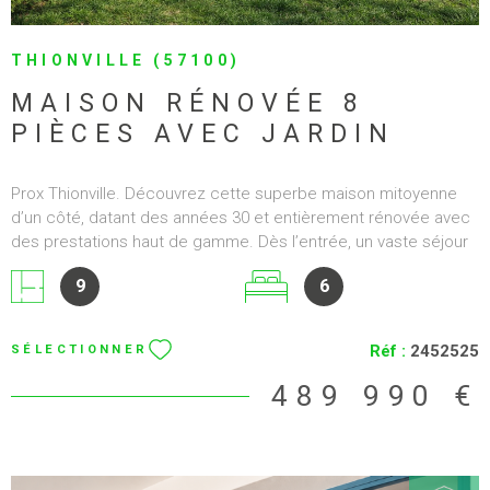
THIONVILLE (57100)
MAISON RÉNOVÉE 8
PIÈCES AVEC JARDIN
Prox Thionville. Découvrez cette superbe maison mitoyenne
d’un côté, datant des années 30 et entièrement rénovée avec
des prestations haut de gamme. Dès l’entrée, un vaste séjour
lumineux avec cuisine ouverte équipée s’ouvre sur la terrasse
9
6
et le jardin, parfaits pour profiter des beaux jours. Ce niveau
propose également un bureau/chambre et une salle de
douche avec WC. À l’étage, l’espace nuit comprend quatre
Réf :
2452525
SÉLECTIONNER
chambres, dont une avec balcon et une autre avec terrasse,
ainsi qu’une élégante salle de bains avec baignoire et WC. Les
489 990 €
combles aménagés accueillent une suite parentale avec salle
de bains et terrasse-solarium, offrant un espace de détente
privilégié. Le sous-sol complet propose un garage motorisé,
une buanderie et de nombreux rangements. Prestations