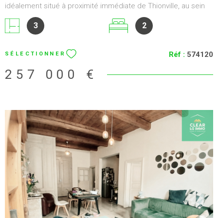
idéalement situé à proximité immédiate de Thionville, au sein
d'une petite copropriété de seulement 5 logements , offrant
3
2
un cadre de vie calme et agréable. Situé au 1er étage sur 3
(sans ascenseur), ce bien se compose d'une belle pièce de
vie lumineuse, d'une cuisine fonctionnelle, de 2 chambres ,
Réf :
574120
SÉLECTIONNER
d'une salle de bains ainsi que de WC indépendants. Côté
prestations, vous bénéficierez d'un garage fermé ainsi que
257 000 €
d'une place de parking privative , un véritable atout au
quotidien. Le chauffage est assuré par une chaudière
individuelle au gaz , permettant une gestion autonome de votre
consommation. Les charges de copropriété s'élèvent à
seulement 1 200 € par an . Classe énergétique : D Émissions
de gaz à effet de serre : D Les atouts : Appartement de 75 m²
2 chambres Garage fermé Place de parking privative Petite
copropriété de 5 logements 1er étage sur 3 Chauffage
individuel au gaz Charges maîtrisées : 1 200 €/an Proche de
Thionville et de toutes les commodités Pour plus
d'informations ou pour organiser une visite, contactez-nous
VOIR LE BIEN
dès maintenant.