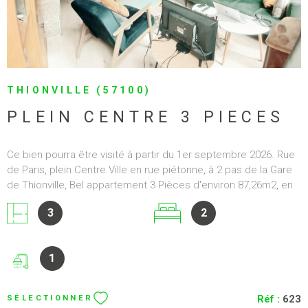
THIONVILLE (57100)
PLEIN CENTRE 3 PIECES
Ce bien pourra être visité à partir du 1er septembre 2026. Rue
de Paris, plein Centre Ville en rue piétonne, à 2 pas de la Gare
de Thionville, Bel appartement 3 Pièces d'environ 87,26m2, en
1er étage sans ascenseur. Hauteur sous plafond environ
3
2
3,17m. Appartement traversant chaleureux et rempli de
charme avec ses solives, ses 2 manteaux de cheminée en
marbre, et autres à découvrir lors d'une visite. Un Séjour
1
d'environ 30m2, une première chambre d'environ 19m2, une
seconde d'environ 11m2, Cuisine ouverte, Wc avec lave main
et salle d'eau avec douche à l'italienne et meuble sous vasque.
Réf :
623
SÉLECTIONNER
Nombreux rangements. Interphone. Produit rare. Ne tardez pas