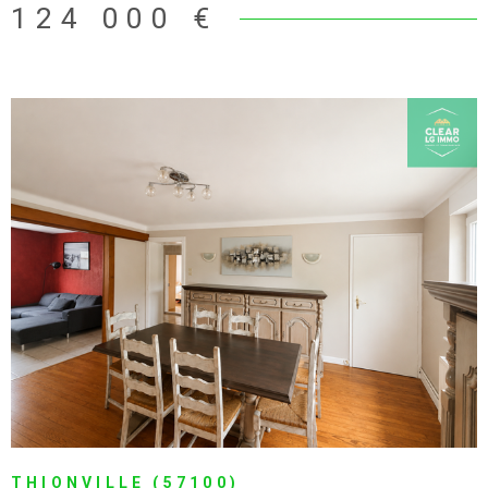
d'un agréable salon-séjour ouvrant sur un balcon d'environ 7
124 000 €
m², d'une cuisine, d'une chambre confortable ainsi que d'une
salle de bain avec WC. En annexes, vous profiterez d'une cave
privative ainsi que d'une place de parking, toutes deux incluses
dans le lot. Son emplacement est un véritable atout : À
seulement 10 minutes à pied de la gare SNCF. Accès rapide
aux autoroutes vers Metz et le Luxembourg. Arrêt de bus au
pied de la résidence. Commerces, pharmacie, boulangerie,
médecins, salle multisports, hôpital et école de la Providence
accessibles à quelques minutes à pied. Un appartement idéal
pour un premier achat, un pied-à-terre ou un investissement
locatif. Pour plus d'informations ou organiser une visite,
VOIR LE BIEN
n'hésitez pas à nous contacter.
THIONVILLE (57100)