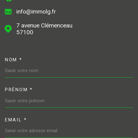
info@immolg.fr
7 avenue Clémenceau
57100
NOM *
TRAD_MELTEM_VOSCOORDONN
PRÉNOM *
EMAIL *