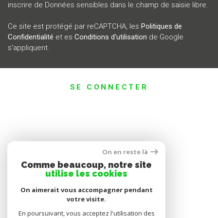
inscrire de Données sensibles dans le champ de saisie libre.
Ce site est protégé par reCAPTCHA, les
Politiques de
Confidentialité
et es
Conditions d'utilisation
de Google
s'appliquent.
SE CONNECTER
ESPACE PROPRIÉTAIRE
On en reste là
Comme beaucoup, notre site
utilise les cookies
On aimerait vous accompagner pendant
votre visite.
En poursuivant, vous acceptez l'utilisation des