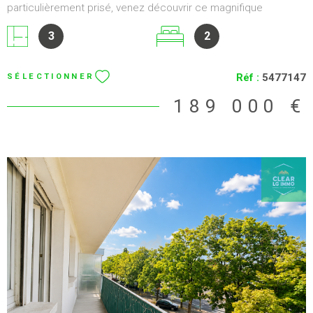
particulièrement prisé, venez découvrir ce magnifique
appartement de 65 m² en rez-de-chaussée , offrant un cadre
3
2
de vie agréable et fonctionnel. Ses atouts : 2 belles chambres
Spacieuse terrasse de 22 m² , idéale pour profiter des beaux
jours Cuisine ouverte sur un espace de vie lumineux Chauffage
Réf :
5477147
SÉLECTIONNER
au sol électrique pour un confort optimal Excellente
performance énergétique : DPE C / GES A 2 places de parking ,
189 000 €
dont une en sous-sol sécurisé Faibles charges de copropriété
: environ 800 € par an Ce bien séduira aussi bien une famille, un
couple ou un investisseur recherchant un emplacement de
qualité et des prestations appréciées au quotidien. Une
opportunité rare sur le secteur, à proximité des commodités,
des écoles, des commerces et des principaux axes de
circulation. Pour plus d'informations ou organiser une visite,
contactez-nous sans tarder. Un bien à découvrir rapidement !
VOIR LE BIEN