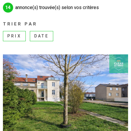
ALERTE E-MAI
14
annonce(s) trouvée(s) selon vos critères
CHAMPS
RECHERCHER
TEXTE
RECRUTEMEN
TRIER PAR
RÉFÉRENCE
PRIX
DATE
BIENS VENDU
CRITÈRES SUPPLÉMENTAIRES
CONTACT
Piscine
Parking
Terrasse
VOIR LE BIEN