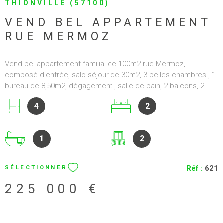
THIONVILLE (57100)
VEND BEL APPARTEMENT
RUE MERMOZ
Vend bel appartement familial de 100m2 rue Mermoz,
composé d'entrée, salo-séjour de 30m2, 3 belles chambres , 1
bureau de 8,50m2, dégagement , salle de bain, 2 balcons, 2
caves, 1 garage , climatisation. Cgarges annuelles de 2000
4
2
€uros. Prix : 225 000 €uros (honoraires à la charge du vendeur).
1
2
Réf :
621
SÉLECTIONNER
225 000 €