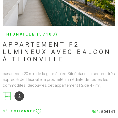
THIONVILLE (57100)
APPARTEMENT F2
LUMINEUX AVEC BALCON
À THIONVILLE
casaneden 20 min de la gare à pied Situé dans un secteur très
apprécié de Thionville, à proximité immédiate de toutes les
commodités, découvrez cet appartement F2 de 47 m²,
lumineux, traversant et parfaitement entretenu. Au 2? et dernier
2
étage d'une résidence calme et bien entretenue composée
de seulement 6 appartements, ce bien bénéficie d'une belle
exposition plein sud offrant un excellent ensoleillement tout au
Réf :
504141
SÉLECTIONNER
long de la journée. L'appartement se compose d'une entrée,