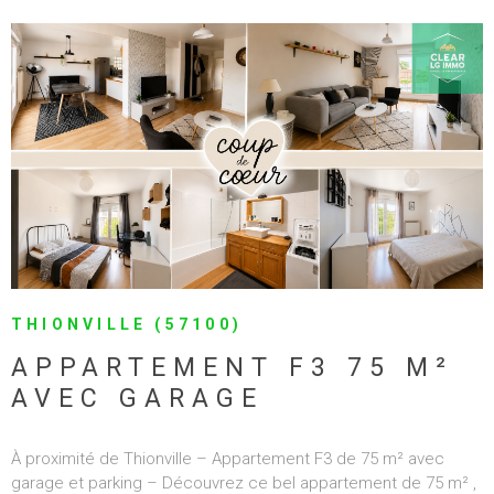
potentiel, idéal pour une famille ou des frontaliers. Les + :
Entrée indépendante 112 m² habitables 3 chambres Combles
aménageables de 120 m² Aucune charge de copropriété
Chauffage individuel gaz Secteur calme Proche Luxembourg
et A31
VOIR LE BIEN
THIONVILLE (57100)
APPARTEMENT F3 75 M²
AVEC GARAGE
À proximité de Thionville – Appartement F3 de 75 m² avec
garage et parking – Découvrez ce bel appartement de 75 m² ,