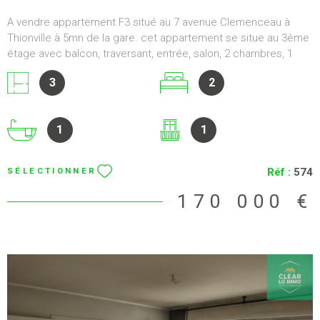
A vendre appartement F3 situé au 7 avenue Clemenceau à
Thionville à 5mn de la gare. cet appartement se situe au 3ème
étage avec balcon, traversant, entrée, salon, 2 chambres, 1
cuisine équipée fermée, 1 salle de bain, 1 wc. Prix: 176 000
3
2
€uros (honoraires agence à la charge du vendeur). Contact: 06
34 29 06 44 CLEAR LG IMMO.
1
1
Réf :
574
SÉLECTIONNER
170 000 €