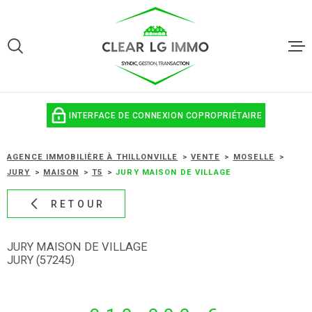
Aller
Aller
Aller
Aller
à
à
au
au
:
la
menu
contenu
VOTRE
recherche
principal
ACCUEIL
RECHERCHE
VENTES
TYPE
INTERFACE DE CONNEXION COPROPRIÉTAIRE
ACHETER
D'OFFRE
ESTIMATION 
AGENCE IMMOBILIÈRE À THILLONVILLE
VENTE
MOSELLE
TYPE
TYPE DE BIEN
DE
JURY
MAISON
T5
JURY MAISON DE VILLAGE
LOCATIONS
BIEN
VILLE
RETOUR
SYNDIC
JURY MAISON DE VILLAGE
CHAMPS
GESTION LOC
JURY (57245)
TEXTE
NOTRE AGEN
RECHERCHER