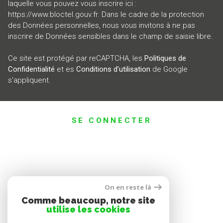
laquelle vous pouvez vous inscrire ici :
https://www.bloctel.gouv.fr
. Dans le cadre de la protection
des Données personnelles, nous vous invitons à ne pas
inscrire de Données sensibles dans le champ de saisie libre.
Ce site est protégé par reCAPTCHA, les
Politiques de
Confidentialité
et es
Conditions d'utilisation
de Google
s'appliquent.
SE CONNECTER
ESPACE PROPRIÉTAIRE
On en reste là
Comme beaucoup, notre site
utilise les cookies