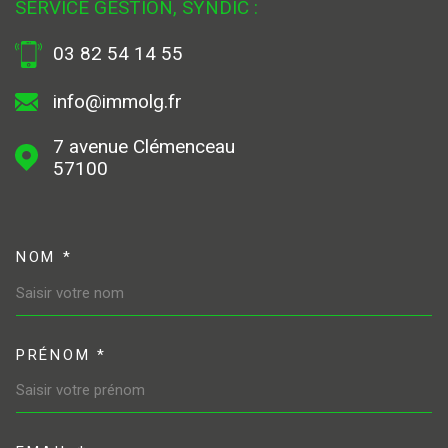
SERVICE GESTION, SYNDIC :
03 82 54 14 55
info@immolg.fr
7 avenue Clémenceau
57100
NOM *
TRAD_MELTEM_VOSCOORDONN
PRÉNOM *