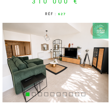
310 000 €
ALERTE E-MAI
RÉF :
627
RECRUTEMEN
BIENS VENDU
CONTACT