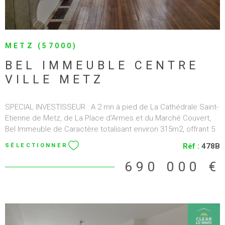
METZ (57000)
BEL IMMEUBLE CENTRE
VILLE METZ
SPECIAL INVESTISSEUR : A 2 mn à pied de La Cathédrale Saint-
Etienne de Metz, de La Place d'Armes et du Marché Couvert,
Bel Immeuble de Caractère totalisant environ 315m2, offrant 5
Appartements sur 4 étages et un Fond de Commerce en rez
Réf :
478B
SÉLECTIONNER
de chaussée,, mais aussi sur l'arrière du 1er immeuble un
Second Bâtiment d'environ 135m2 qui lui pourra être réhabilité
690 000 €
au souhait de ses investisseurs qui pourront bénéficier des
avantages de la loi Malraux. L'Immeuble Principale Typique aux
Constructions Anciennes de cette Magnifique Ville de Metz,
Bénéficie de 2 Jolies Façades, d'une Toiture rénovée, de
Fenêtres en Double Vitrage, de parquet ancien, de Cheminées