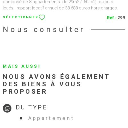
composé de 8 appartements de 29m2 à 50 m2, toujours
loués, rapport locatif annuel de 38 688 euros hors charges.
Chauffage et eau chaude individuel électrique. Immeuble
Réf :
299
SÉLECTIONNER
toujours entretenu. Au vu de son emplacement, ces
appartements conviendraient parfaitement en RbNB ou en
Nous consulter
locations meublées. Les appartements sont classés en D. Prix:
nous consulter. Contact: Mr Horwath agence Clear lg Immo: 06
34 29 06 44
MAIS AUSSI
NOUS AVONS ÉGALEMENT
DES BIENS À VOUS
PROPOSER
DU TYPE
Appartement