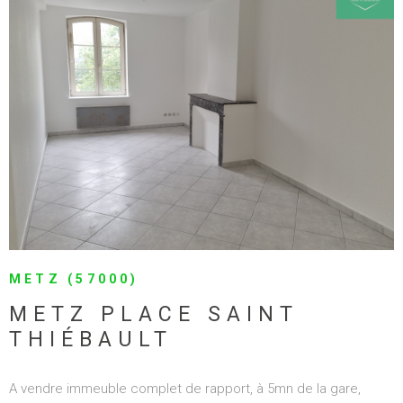
et de moulures d'Epoque. L'agence Clear LG immo gère le
locatif de toutes les parties de ce bien immobilier, nous
pouvons vous apporter tous renseignements à ce sujet..Le
revenu annuel s'élève à 46 800€/an. 1 Appartement F3 est libre
de toute occupation. 2 appartements d'environ 64m2, 1
appartement d'environ 61m2, 1 appartement d'environ 35m2, 1
VOIR LE BIEN
appartement d'environ 30m2 et un local commercial couvrent
ce revenu annuel. Pour toutes demandes contacter Antoine
Lozano, uniquement par téléphone au 06 89 59 45 05 Prix de
vente 690 000€ (honoraires charge vendeur) Agence Clear LG
immo
METZ (57000)
METZ PLACE SAINT
THIÉBAULT
A vendre immeuble complet de rapport, à 5mn de la gare,