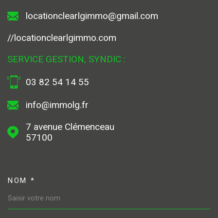
locationclearlgimmo@gmail.com
//locationclearlgimmo.com
SERVICE GESTION, SYNDIC :
03 82 54 14 55
info@immolg.fr
7 avenue Clémenceau
57100
NOM *
TRAD_MELTEM_VOSCOORDONN