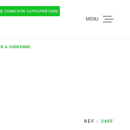
DE CONNEXION COPROPRIÉTAIRE
MENU
ACCUEIL
ER A OUDRENNE
VENTES
ESTIMATION 
LOCATIONS
SYNDIC
RÉF :
249F