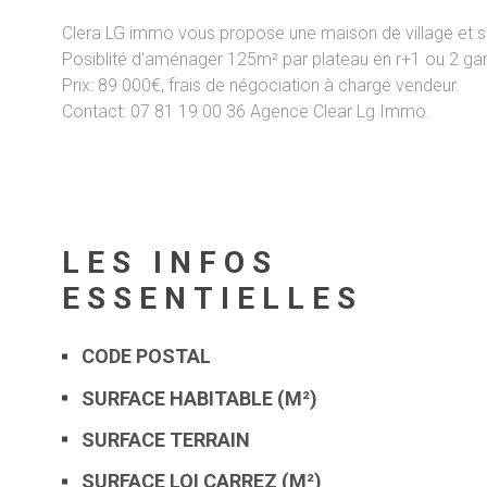
Clera LG immo vous propose une maison de village et 
Posiblité d'aménager 125m² par plateau en r+1 ou 2 gara
Prix: 89 000€, frais de négociation à charge vendeur.
Contact: 07 81 19 00 36 Agence Clear Lg Immo.
LES INFOS
ESSENTIELLES
CODE POSTAL
Caractérisque
Valeurs
SURFACE HABITABLE (M²)
SURFACE TERRAIN
SURFACE LOI CARREZ (M²)