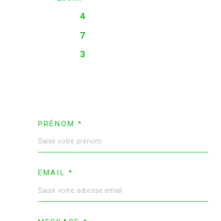
4
7
3
PRÉNOM *
EMAIL *