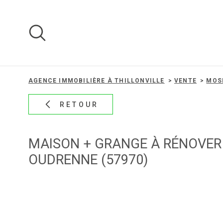
Aller
Aller
Aller
Aller
à
à
au
au
:
la
menu
contenu
recherche
principal
AGENCE IMMOBILIÈRE À THILLONVILLE
VENTE
MOS
RETOUR
MAISON + GRANGE À RÉNOVER
OUDRENNE (57970)