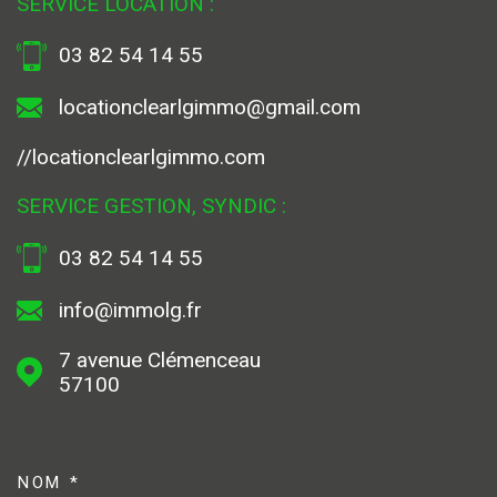
SERVICE LOCATION :
03 82 54 14 55
locationclearlgimmo@gmail.com
//locationclearlgimmo.com
SERVICE GESTION, SYNDIC :
03 82 54 14 55
info@immolg.fr
7 avenue Clémenceau
57100
NOM *
TRAD_MELTEM_VOSCOORDONN