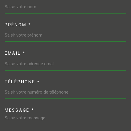
PRÉNOM *
EMAIL *
TÉLÉPHONE *
MESSAGE *
TRAD_MELTEM_VOREDEMAND