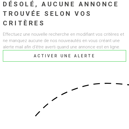
DÉSOLÉ, AUCUNE ANNONCE
ALERTE E-MAI
CHAMPS
TROUVÉE SELON VOS
RECHERCHER
TEXTE
RECRUTEMEN
CRITÈRES
RÉFÉRENCE
Effectuez une nouvelle recherche en modifiant vos critères et
BIENS VENDU
ne manquez aucune de nos nouveautés en vous créant une
CRITÈRES SUPPLÉMENTAIRES
alerte mail afin d'être averti quand une annonce est en ligne.
CONTACT
Piscine
Parking
ACTIVER UNE ALERTE
Terrasse