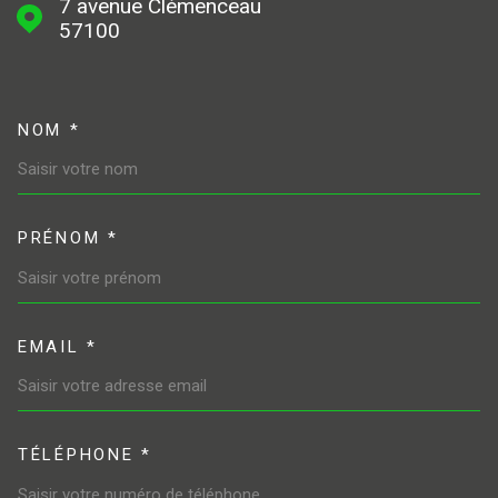
7 avenue Clémenceau
57100
NOM *
TRAD_MELTEM_VOSCOORDONN
PRÉNOM *
EMAIL *
TÉLÉPHONE *