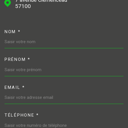
57100
NOM *
TRAD_MELTEM_VOSCOORDONN
PRÉNOM *
EMAIL *
TÉLÉPHONE *