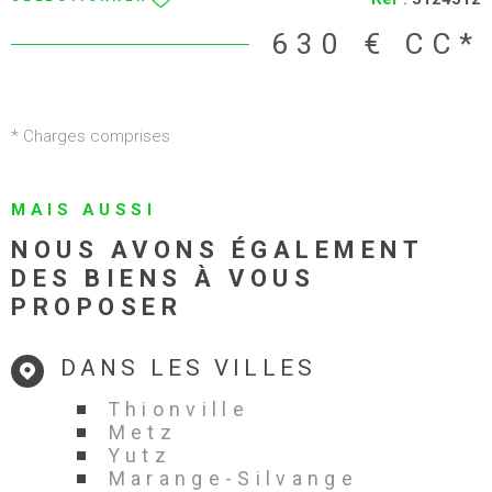
il y a 2 ans, avec de très faibles charges de copropriété. À voir
rapidement !
630 €
CC*
* Charges comprises
MAIS AUSSI
NOUS AVONS ÉGALEMENT
DES BIENS À VOUS
PROPOSER
DANS LES VILLES
Thionville
Metz
Yutz
Marange-Silvange