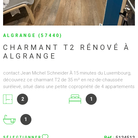
ALGRANGE (57440)
CHARMANT T2 RÉNOVÉ À
ALGRANGE
contact Jean Michel Schneider À 15 minutes du Luxembourg,
découvrez ce charmant T2 de 35 m² en rez-de-chaussée
surélevé, situé dans une petite copropriété de 4 appartements
à Algrange (57440). L'appartement se compose d'une entrée,
2
1
d'un salon-séjour ouvert sur une cuisine entièrement équipée,
d'une salle de bain avec baignoire et WC, d'une grande
chambre ainsi que d'une cave en sous-sol. Stationnement
1
facile devant l'immeuble et parking gratuit à proximité.
Chauffage électrique (classe C), double vitrage PVC, volets
roulants manuels. Appartement traversant, entièrement rénové
Réf :
5124512
SÉLECTIONNER