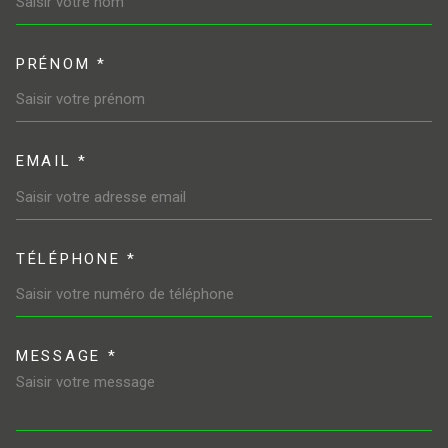
PRÉNOM *
EMAIL *
TÉLÉPHONE *
MESSAGE *
TRAD_MELTEM_VOREDEMAND