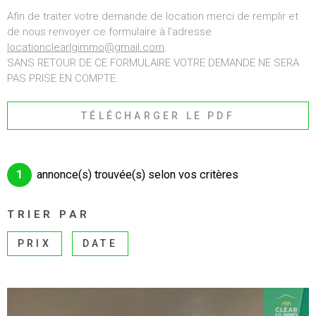
ALERTE E-MAI
Afin de traiter votre demande de location merci de remplir et
CHAMPS
RECHERCHER
de nous renvoyer ce formulaire à l'adresse
TEXTE
locationclearlgimmo@gmail.com
.
RECRUTEMEN
SANS RETOUR DE CE FORMULAIRE VOTRE DEMANDE NE SERA
RÉFÉRENCE
PAS PRISE EN COMPTE.
BIENS VENDU
CRITÈRES SUPPLÉMENTAIRES
TÉLÉCHARGER LE PDF
CONTACT
Piscine
Parking
Terrasse
1
annonce(s) trouvée(s) selon vos critères
TRIER PAR
PRIX
DATE