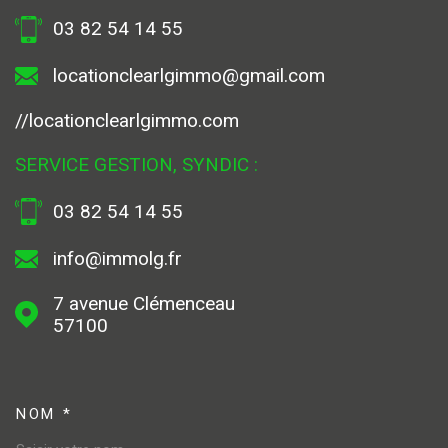
03 82 54 14 55
locationclearlgimmo@gmail.com
//locationclearlgimmo.com
SERVICE GESTION, SYNDIC :
03 82 54 14 55
info@immolg.fr
7 avenue Clémenceau
57100
NOM *
TRAD_MELTEM_VOSCOORDONN